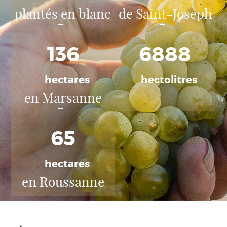
plantés en blanc
de Saint-Joseph
136
6888
hectares
hectolitres
en Marsanne
65
hectares
en Roussanne