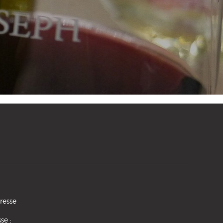
presse
se :